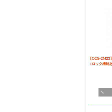
【OCG-CM
（ロック機能