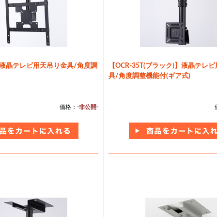
L】液晶テレビ用天吊り金具/角度調
【OCR-35T(ブラック)】液晶テレ
具/角度調整機能付(ギア式)
価格：
-非公開-