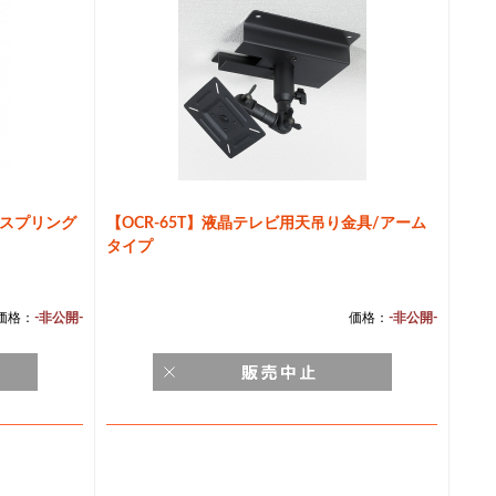
ススプリング
【OCR-65T】液晶テレビ用天吊り金具/アーム
タイプ
価格：
-非公開-
価格：
-非公開-