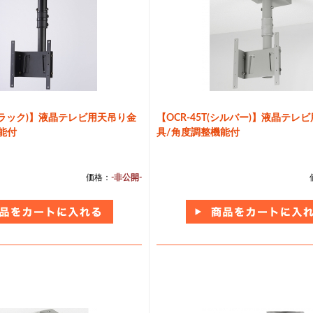
(ブラック)】液晶テレビ用天吊り金
【OCR-45T(シルバー)】液晶テレ
能付
具/角度調整機能付
価格：
-非公開-