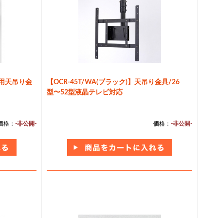
ビ用天吊り金
【OCR-45T/WA(ブラック)】天吊り金具/26
型〜52型液晶テレビ対応
価格：
-非公開-
価格：
-非公開-