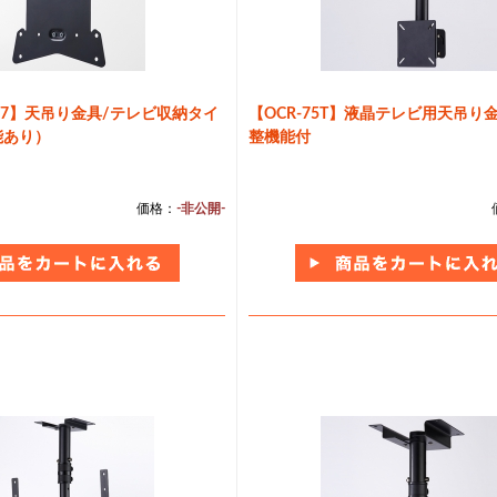
737】天吊り金具/テレビ収納タイ
【OCR-75T】液晶テレビ用天吊り
能あり）
整機能付
価格：
-非公開-