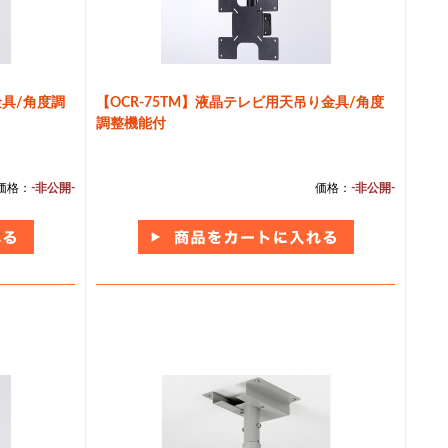
金具/角度調
【OCR-75TM】液晶テレビ用天吊り金具/角度
調整機能付
価格：
-非公開-
価格：
-非公開-