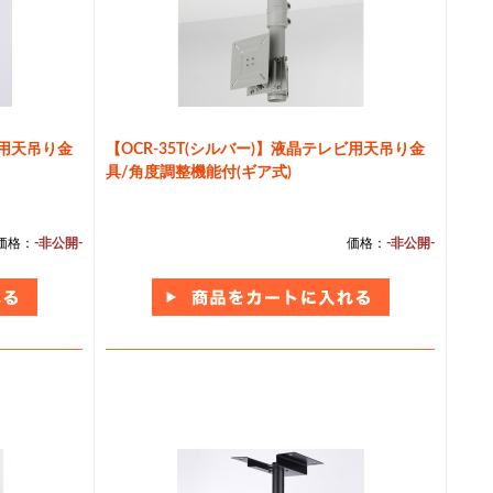
ビ用天吊り金
【OCR-35T(シルバー)】液晶テレビ用天吊り金
具/角度調整機能付(ギア式)
価格：
-非公開-
価格：
-非公開-