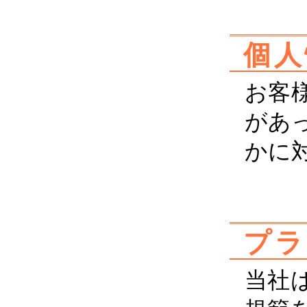
個人
お客
があ
かに
プラ
当社