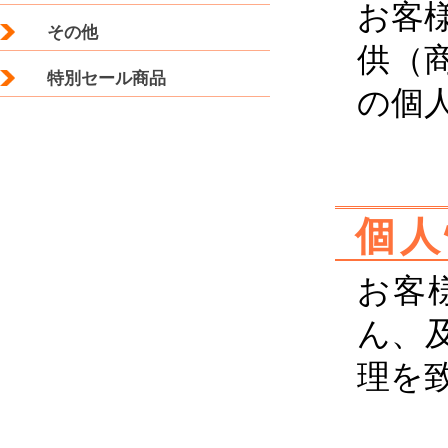
お客
その他
供（
特別セール商品
の個
個人
お客
ん、
理を