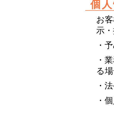
個人
お客
示・
・予
・業
る場
・法
・個