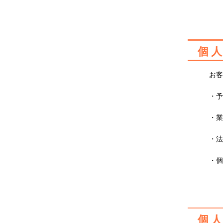
個
お
・
・
・
・
個