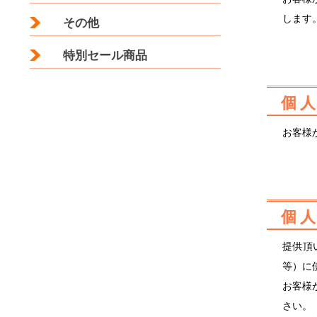
します
その他
特別セール商品
個
お客様
個
提供頂
等）に
お客様
さい。